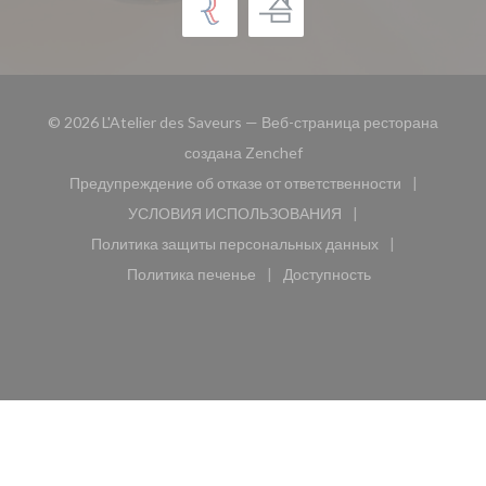
© 2026 L'Atelier des Saveurs — Веб-страница ресторана
((открывается в новом окн
создана
Zenchef
Предупреждение об отказе от ответственности
((открывается в новом окне))
УСЛОВИЯ ИСПОЛЬЗОВАНИЯ
((открывается в новом окне))
Политика защиты персональных данных
((открывается в новом окне))
Политика печенье
Доступность
((открывается в новом окне))
((открывается в новом 