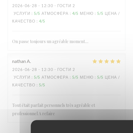
2026-06-28
- 12:30 - ГОСТИ 2
УСЛУГИ
:
5
/5
АТМОСФЕРА
:
4
/5
МЕНЮ
:
5
/5
ЦЕНА /
КАЧЕСТВО
:
4
/5
On passe toujours un agréable moment....
nathan
A
2026-06-28
- 12:30 - ГОСТИ 2
УСЛУГИ
:
5
/5
АТМОСФЕРА
:
5
/5
МЕНЮ
:
5
/5
ЦЕНА /
КАЧЕСТВО
:
5
/5
Tout était parfait personnels très agréable et
professionnel A refaire
1
2
3