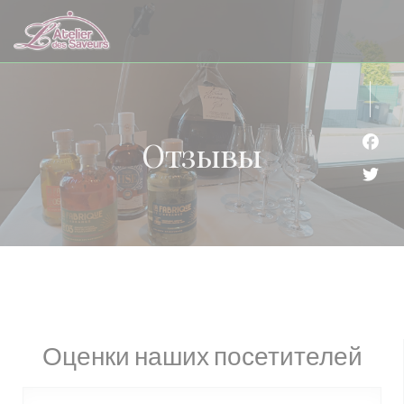
Панель управления cookies
Отзывы
Face
Twit
Оценки наших посетителей