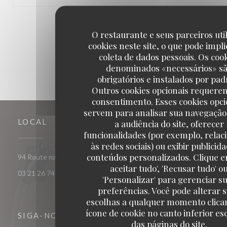
1
2
3
O restaurante e seus parceiros uti
cookies neste site, o que pode impli
coleta de dados pessoais. Os coo
denominados «necessários» s
obrigatórios e instalados por pad
Outros cookies opcionais requere
consentimento. Esses cookies opci
servem para analisar sua navegação
LOCAL
a audiência do site, oferecer
funcionalidades (por exemplo, relac
às redes sociais) ou exibir publicid
conteúdos personalizados. Clique e
((abre numa nova janela
94 Route nationale 62290 Nœux-les-Mines
aceitar tudo', 'Recusar tudo' o
03 21 26 74 74
'Personalizar' para gerenciar s
preferências. Você pode alterar 
escolhas a qualquer momento clica
ícone de cookie no canto inferior e
SIGA-NOS
das páginas do site.