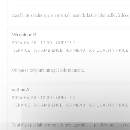
excellente cuisine qui sorte totalement de la traditionnelle . à déc
Véronique
R
2026-06-28
- 12:30 - GUESTS 2
SERVICE
:
5
/5
AMBIENCE
:
4
/5
MENU
:
5
/5
QUALITY_PRICE
On passe toujours un agréable moment....
nathan
A
2026-06-28
- 12:30 - GUESTS 2
SERVICE
:
5
/5
AMBIENCE
:
5
/5
MENU
:
5
/5
QUALITY_PRICE
Tout était parfait personnels très agréable et professionnel A ref