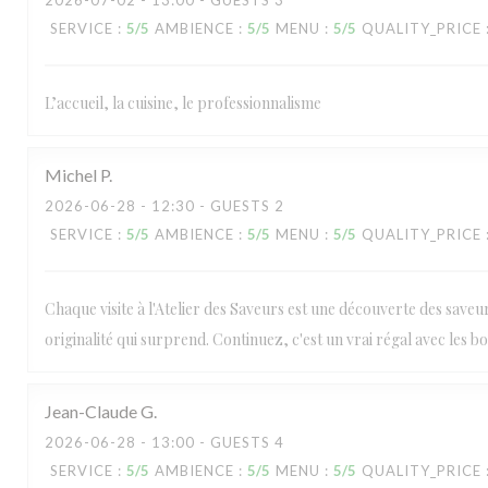
2026-07-02
- 13:00 - GUESTS 3
SERVICE
:
5
/5
AMBIENCE
:
5
/5
MENU
:
5
/5
QUALITY_PRICE
L’accueil, la cuisine, le professionnalisme
Michel
P
2026-06-28
- 12:30 - GUESTS 2
SERVICE
:
5
/5
AMBIENCE
:
5
/5
MENU
:
5
/5
QUALITY_PRICE
Chaque visite à l'Atelier des Saveurs est une découverte des saveu
originalité qui surprend. Continuez, c'est un vrai régal avec les bo
Jean-Claude
G
2026-06-28
- 13:00 - GUESTS 4
SERVICE
:
5
/5
AMBIENCE
:
5
/5
MENU
:
5
/5
QUALITY_PRICE