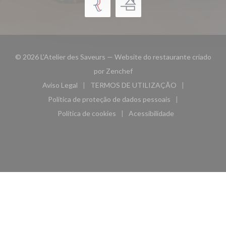
© 2026 L'Atelier des Saveurs — Website do restaurante criado
((abre numa nova janela))
por
Zenchef
Aviso Legal
TERMOS DE UTILIZAÇÃO
((abre numa nova janela))
((abre numa nova janela))
Política de proteção de dados pessoais
((abre numa nova janela))
Política de cookies
Acessibilidade
((abre numa nova janela))
((abre numa nova janela)