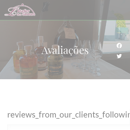
Painel de Gerenciamento de Cookies
Avaliações
Face
Twit
reviews_from_our_clients_follow