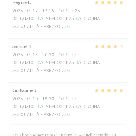
Regine
L
2026-07-19
- 12:15 - OSPITI 25
SERVIZIO
:
5
/5
ATMOSFERA
:
5
/5
CUCINA
:
5
/5
QUALITÀ / PREZZO
:
5
/5
Samuel
B
2026-07-18
- 20:30 - OSPITI 4
SERVIZIO
:
3
/5
ATMOSFERA
:
4
/5
CUCINA
:
5
/5
QUALITÀ / PREZZO
:
5
/5
Guillaume
J
2026-07-10
- 19:30 - OSPITI 4
SERVIZIO
:
5
/5
ATMOSFERA
:
5
/5
CUCINA
:
5
/5
QUALITÀ / PREZZO
:
5
/5
Très bon moment passé en famille. Accueil et cuisine au