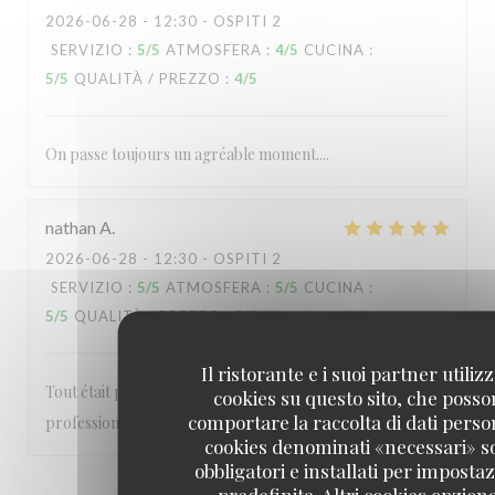
2026-06-28
- 12:30 - OSPITI 2
SERVIZIO
:
5
/5
ATMOSFERA
:
4
/5
CUCINA
:
5
/5
QUALITÀ / PREZZO
:
4
/5
On passe toujours un agréable moment....
nathan
A
2026-06-28
- 12:30 - OSPITI 2
SERVIZIO
:
5
/5
ATMOSFERA
:
5
/5
CUCINA
:
5
/5
QUALITÀ / PREZZO
:
5
/5
Il ristorante e i suoi partner utiliz
Tout était parfait personnels très agréable et
cookies su questo sito, che poss
comportare la raccolta di dati person
professionnel A refaire
cookies denominati «necessari» s
obbligatori e installati per imposta
predefinita. Altri cookies opziona
1
2
3