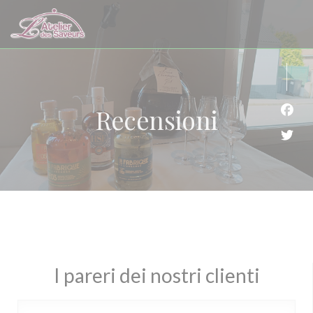
Personalizzazione delle tue scelte sui cookie
Recensioni
Face
Twitt
I pareri dei nostri clienti