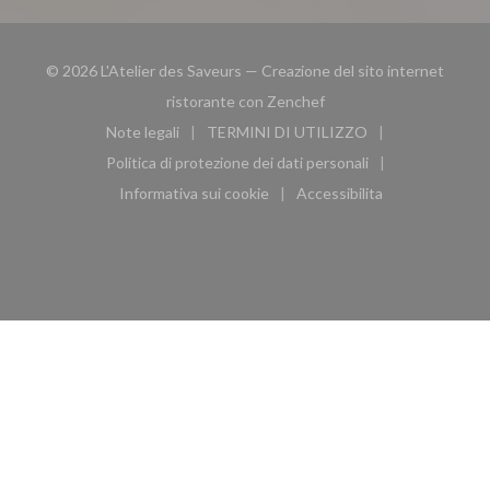
© 2026 L'Atelier des Saveurs — Creazione del sito internet
((apre una nuova finestra
ristorante con
Zenchef
Note legali
TERMINI DI UTILIZZO
((apre una nuova finestra))
((apre una nuova finestra))
Politica di protezione dei dati personali
((apre una nuova finestra))
Informativa sui cookie
Accessibilita
((apre una nuova finestra))
((apre una nuova finest