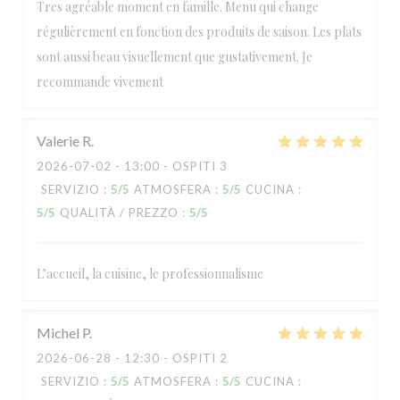
Tres agréable moment en famille. Menu qui change
régulièrement en fonction des produits de saison. Les plats
sont aussi beau visuellement que gustativement. Je
recommande vivement
Valerie
R
2026-07-02
- 13:00 - OSPITI 3
SERVIZIO
:
5
/5
ATMOSFERA
:
5
/5
CUCINA
:
5
/5
QUALITÀ / PREZZO
:
5
/5
L’accueil, la cuisine, le professionnalisme
Michel
P
2026-06-28
- 12:30 - OSPITI 2
SERVIZIO
:
5
/5
ATMOSFERA
:
5
/5
CUCINA
: