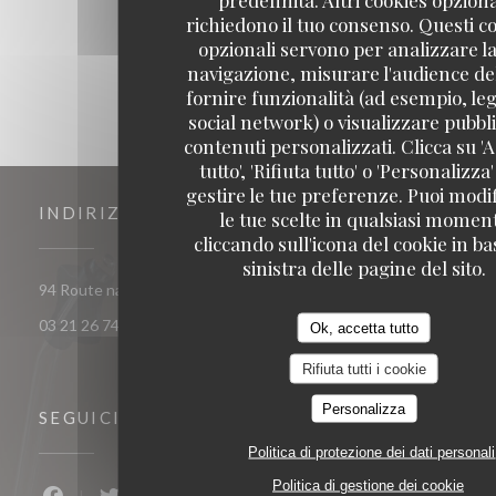
richiedono il tuo consenso. Questi c
opzionali servono per analizzare la
navigazione, misurare l'audience del
fornire funzionalità (ad esempio, leg
social network) o visualizzare pubbli
contenuti personalizzati. Clicca su 'A
tutto', 'Rifiuta tutto' o 'Personalizza
gestire le tue preferenze. Puoi modi
INDIRIZZO
le tue scelte in qualsiasi momen
cliccando sull'icona del cookie in ba
sinistra delle pagine del sito.
((apre una nuova finestr
94 Route nationale 62290 Nœux-les-Mines
03 21 26 74 74
Ok, accetta tutto
Rifiuta tutti i cookie
Personalizza
SEGUICI
Politica di protezione dei dati personali
Politica di gestione dei cookie