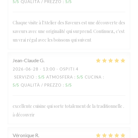
5
/5
QUALITÀ / PREZZO
:
5
/5
Chaque visite à l'Atelier des Saveurs est une découverte des
saveurs avec une originalité qui surprend. Continuez, c'est
un vrai régal avec les boissons qui suivent
Jean-Claude
G
2026-06-28
- 13:00 - OSPITI 4
SERVIZIO
:
5
/5
ATMOSFERA
:
5
/5
CUCINA
:
5
/5
QUALITÀ / PREZZO
:
5
/5
excellente cuisine qui sorte totalement de la traditionnelle .
à découvrir
Véronique
R