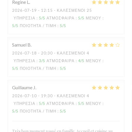
Regine
L
2026-07-19
- 12:15 - ΚΑΛΕΣΜΈΝΟΙ 25
ΥΠΗΡΕΣΊΑ
:
5
/5
ΑΤΜΌΣΦΑΙΡΑ
:
5
/5
ΜΕΝΟΎ
:
5
/5
ΠΟΙΌΤΗΤΑ / ΤΙΜΉ
:
5
/5
Samuel
B
2026-07-18
- 20:30 - ΚΑΛΕΣΜΈΝΟΙ 4
ΥΠΗΡΕΣΊΑ
:
3
/5
ΑΤΜΌΣΦΑΙΡΑ
:
4
/5
ΜΕΝΟΎ
:
5
/5
ΠΟΙΌΤΗΤΑ / ΤΙΜΉ
:
5
/5
Guillaume
J
2026-07-10
- 19:30 - ΚΑΛΕΣΜΈΝΟΙ 4
ΥΠΗΡΕΣΊΑ
:
5
/5
ΑΤΜΌΣΦΑΙΡΑ
:
5
/5
ΜΕΝΟΎ
:
5
/5
ΠΟΙΌΤΗΤΑ / ΤΙΜΉ
:
5
/5
Très bon moment passé en famille. Accueil et cuisine au