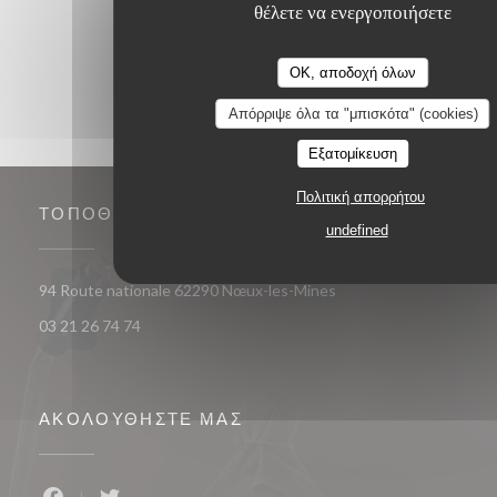
θέλετε να ενεργοποιήσετε
OK, αποδοχή όλων
Απόρριψε όλα τα "μπισκότα" (cookies)
Εξατομίκευση
Πολιτική απορρήτου
ΤΟΠΟΘΕΣΊΑ
undefined
((ανοίγει σε νέο παράθυ
94 Route nationale 62290 Nœux-les-Mines
03 21 26 74 74
ΑΚΟΛΟΥΘΉΣΤΕ ΜΑΣ