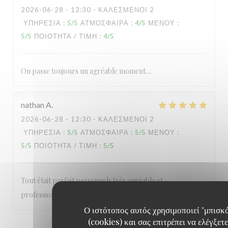
2026-06-28
- 12:30 - ΚΑΛΕΣΜΈΝΟΙ 2
ΥΠΗΡΕΣΊΑ
:
5
/5
ΑΤΜΌΣΦΑΙΡΑ
:
4
/5
ΜΕΝΟΎ
:
5
/5
ΠΟΙΌΤΗΤΑ / ΤΙΜΉ
:
4
/5
On passe toujours un agréable moment....
nathan
A
2026-06-28
- 12:30 - ΚΑΛΕΣΜΈΝΟΙ 2
ΥΠΗΡΕΣΊΑ
:
5
/5
ΑΤΜΌΣΦΑΙΡΑ
:
5
/5
ΜΕΝΟΎ
:
5
/5
ΠΟΙΌΤΗΤΑ / ΤΙΜΉ
:
5
/5
Tout était parfait personnels très agréable et
professionnel A refaire
Ο ιστότοπος αυτός χρησιμοποιεί "μπισκ
(cookies) και σας επιτρέπει να ελέγξετε
1
2
3