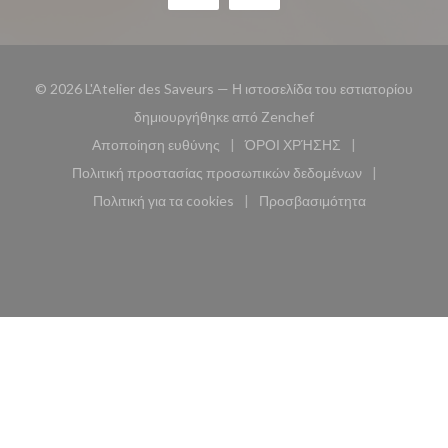
© 2026 L'Atelier des Saveurs — Η ιστοσελίδα του εστιατορίου
((ανοίγει σε νέο παρά
δημιουργήθηκε από
Zenchef
Αποποίηση ευθύνης
ΌΡΟΙ ΧΡΉΣΗΣ
((ανοίγει σε νέο παράθυρο))
((ανοίγει σε νέο παράθυ
Πολιτική προστασίας προσωπικών δεδομένων
((ανοίγει σε νέο παράθυρο))
Πολιτική για τα cookies
Προσβασιμότητα
((ανοίγει σε νέο παράθυρο))
((ανοίγει σε νέο παρά