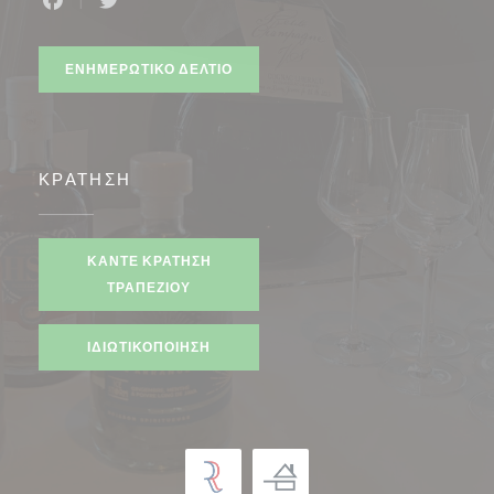
Facebook ((ανοίγει σε νέο παράθυρο))
Twitter ((ανοίγει σε νέο παράθυρο))
ΕΝΗΜΕΡΩΤΙΚΌ ΔΕΛΤΊΟ
ΚΡΆΤΗΣΗ
ΚΆΝΤΕ ΚΡΆΤΗΣΗ
ΤΡΑΠΕΖΙΟΎ
ΙΔΙΩΤΙΚΟΠΟΊΗΣΗ