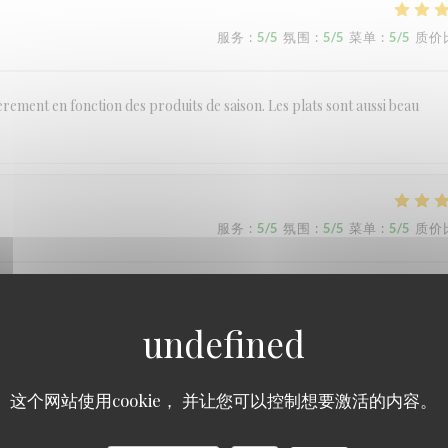
服务
:
5
/5
氛围
:
5
/5
菜单
:
5
/5
质价
ement en fonction des produits de saison. Les plats sont aussi beau
服务
:
5
/5
氛围
:
5
/5
菜单
:
5
/5
质价
服务
:
5
/5
氛围
:
5
/5
菜单
:
5
/5
质价
这个网站使用cookie， 并让您可以控制想要激活的内容。