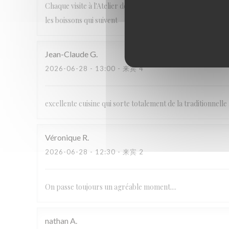
Chaque visite à l'Atelier des Saveurs est une découverte de
les boissons qui suivent
Jean-Claude
G
2026-06-28
- 13:00 - 来宾 4
excellente cuisine qui sorte totalement de la traditionnelle
Véronique
R
2026-06-28
- 12:30 - 来宾 2
On passe toujours un agréable moment....
nathan
A