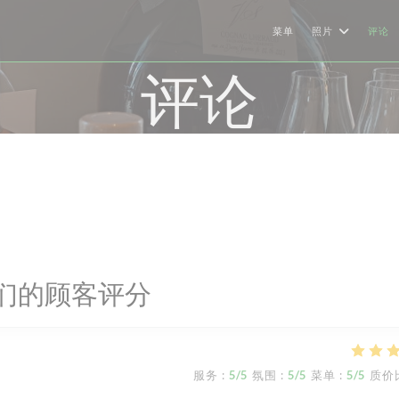
菜单
照片
评论
评论
们的顾客评分
服务
:
5
/5
氛围
:
5
/5
菜单
:
5
/5
质价