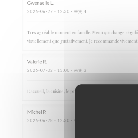
Gwenaelle
L
2026-06-27
- 12:30 - 来宾 4
Tres agréable moment en famille. Menu qui change régulièr
visuellement que gustativement. Je recommande vivement
Valerie
R
2026-07-02
- 13:00 - 来宾 3
L’accueil, la cuisine, le professionnalisme
Michel
P
2026-06-28
- 12:30 - 来宾 2