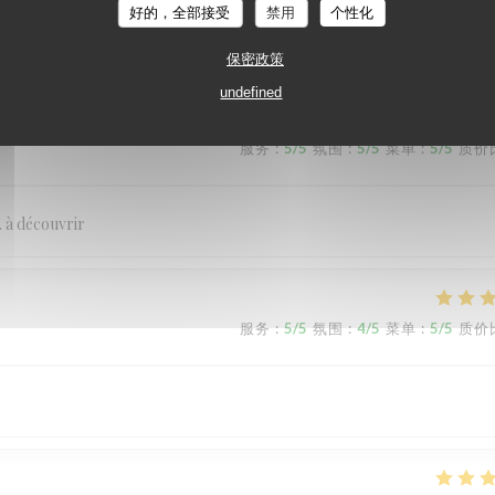
s saveurs avec une originalité qui surprend. Continuez, c'est un vrai réga
好的，全部接受
禁用
个性化
保密政策
undefined
服务
:
5
/5
氛围
:
5
/5
菜单
:
5
/5
质价
 . à découvrir
服务
:
5
/5
氛围
:
4
/5
菜单
:
5
/5
质价