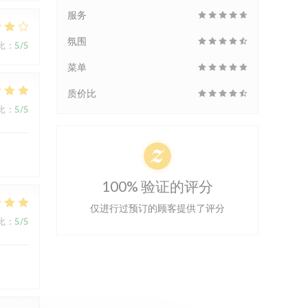
服务
氛围
比
:
5
/5
菜单
质价比
比
:
5
/5
100% 验证的评分
仅进行过预订的顾客提供了评分
比
:
5
/5