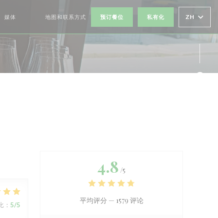
ZH
媒体
地图和联系方式
预订餐位
私有化
((在新窗口中打开))
((在新窗口中打开))
Fac
Twi
4.8
/5
平均评分 —
1579 评论
比
:
5
/5