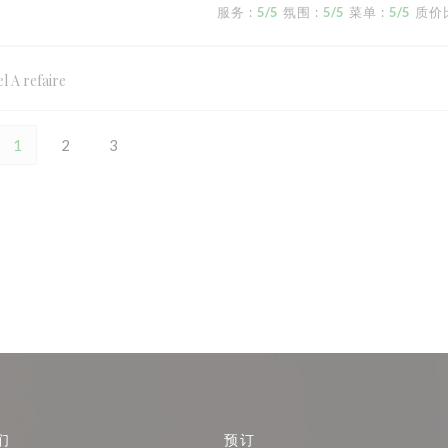
服务
:
5
/5
氛围
:
5
/5
菜单
:
5
/5
质价
l A refaire
1
2
3
们
预订