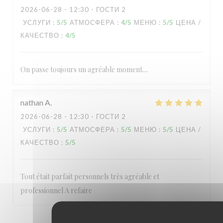
2026-06-28
- 12:30 - ГОСТИ 2
УСЛУГИ
:
5
/5
АТМОСФЕРА
:
4
/5
МЕНЮ
:
5
/5
ЦЕНА /
КАЧЕСТВО
:
4
/5
On passe toujours un agréable moment....
nathan
A
2026-06-28
- 12:30 - ГОСТИ 2
УСЛУГИ
:
5
/5
АТМОСФЕРА
:
5
/5
МЕНЮ
:
5
/5
ЦЕНА /
КАЧЕСТВО
:
5
/5
Tout était parfait personnels très agréable et
professionnel A refaire
1
2
3