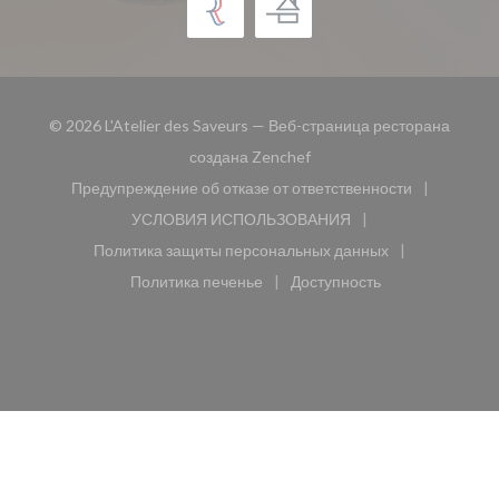
© 2026 L'Atelier des Saveurs — Веб-страница ресторана
((открывается в новом окн
создана
Zenchef
Предупреждение об отказе от ответственности
((открывается в новом окне))
УСЛОВИЯ ИСПОЛЬЗОВАНИЯ
((открывается в новом окне))
Политика защиты персональных данных
((открывается в новом окне))
Политика печенье
Доступность
((открывается в новом окне))
((открывается в новом 