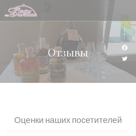
Панель управления cookies
Отзывы
Face
Twit
Оценки наших посетителей