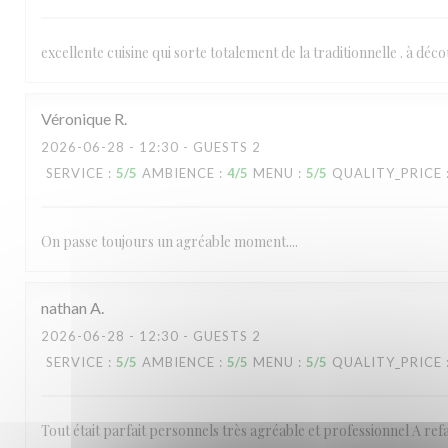
excellente cuisine qui sorte totalement de la traditionnelle . à déc
Véronique
R
2026-06-28
- 12:30 - GUESTS 2
SERVICE
:
5
/5
AMBIENCE
:
4
/5
MENU
:
5
/5
QUALITY_PRICE
On passe toujours un agréable moment....
nathan
A
2026-06-28
- 12:30 - GUESTS 2
SERVICE
:
5
/5
AMBIENCE
:
5
/5
MENU
:
5
/5
QUALITY_PRICE
Tout était parfait personnels très agréable et professionnel A ref