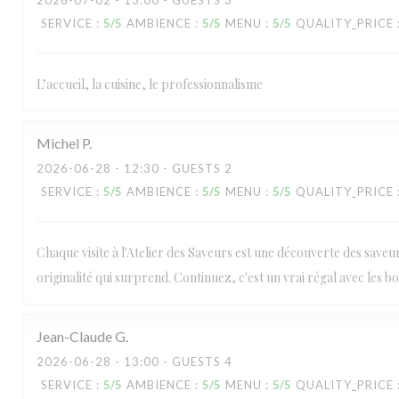
2026-07-02
- 13:00 - GUESTS 3
SERVICE
:
5
/5
AMBIENCE
:
5
/5
MENU
:
5
/5
QUALITY_PRICE
L’accueil, la cuisine, le professionnalisme
Michel
P
2026-06-28
- 12:30 - GUESTS 2
SERVICE
:
5
/5
AMBIENCE
:
5
/5
MENU
:
5
/5
QUALITY_PRICE
Chaque visite à l'Atelier des Saveurs est une découverte des saveu
originalité qui surprend. Continuez, c'est un vrai régal avec les bo
Jean-Claude
G
2026-06-28
- 13:00 - GUESTS 4
SERVICE
:
5
/5
AMBIENCE
:
5
/5
MENU
:
5
/5
QUALITY_PRICE