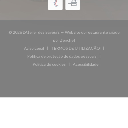
© 2026 L'Atelier des Saveurs — Website do restaurante criado
((abre numa nova janela))
por
Zenchef
Aviso Legal
TERMOS DE UTILIZAÇÃO
((abre numa nova janela))
((abre numa nova janela))
Política de proteção de dados pessoais
((abre numa nova janela))
Política de cookies
Acessibilidade
((abre numa nova janela))
((abre numa nova janela)