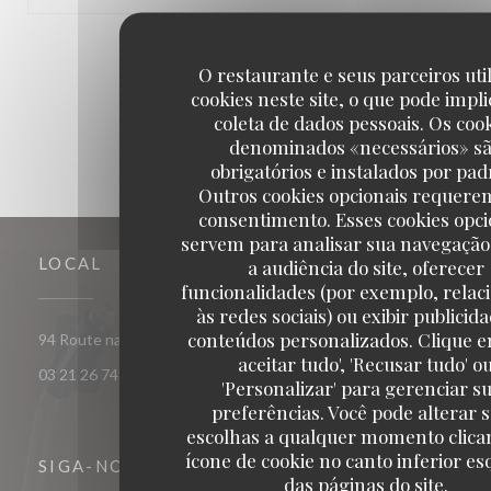
1
2
3
O restaurante e seus parceiros uti
cookies neste site, o que pode impli
coleta de dados pessoais. Os coo
denominados «necessários» s
obrigatórios e instalados por pad
Outros cookies opcionais requere
consentimento. Esses cookies opci
servem para analisar sua navegação
LOCAL
a audiência do site, oferecer
funcionalidades (por exemplo, relac
às redes sociais) ou exibir publicid
conteúdos personalizados. Clique e
((abre numa nova janela
94 Route nationale 62290 Nœux-les-Mines
aceitar tudo', 'Recusar tudo' o
03 21 26 74 74
'Personalizar' para gerenciar s
preferências. Você pode alterar 
escolhas a qualquer momento clica
ícone de cookie no canto inferior e
SIGA-NOS
das páginas do site.