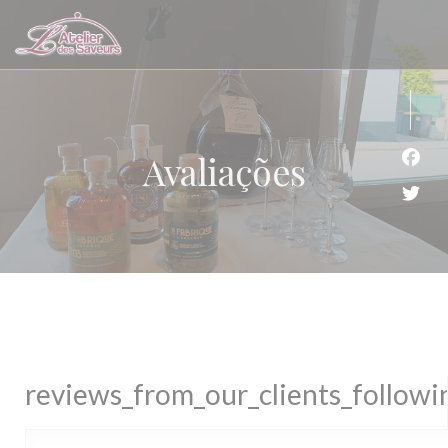
Painel de Gerenciamento de Cookies
Avaliações
Face
Twit
reviews_from_our_clients_follow