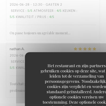
2026-06-28
- 12:30 - GASTEN 2
SERVICE
:
5
/5
ATMOSFEER
:
4
/5
KEUKEN
:
5
/5
KWALITEIT / PRIJS
:
4
/5
On passe toujours un agréable moment....
nathan
A
2026-06-28
- 12:30 - GASTEN 2
SERVICE
:
5
/5
ATMOSFEER
:
5
/5
KEUKEN
:
Het restaurant en zijn partners
5
/5
KWALITEIT / PRIJS
:
5
/5
gebruiken cookies op deze site, wat
leiden tot de verzameling van
persoonsgegevens. 'Noodzakelijk
Tout était parfait personnels très agréable et
cookies zijn verplicht en worde
professionnel A refaire
standaard geïnstalleerd. Ander
optionele cookies vereisen uw
toestemming. Deze optionele cook
1
2
3