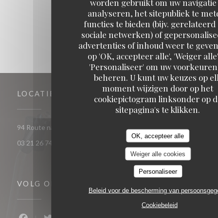
worden gebruikt om uw navigatie 
analyseren, het sitepubliek te met
functies te bieden (bijv. gerelateerd
sociale netwerken) of gepersonalis
advertenties of inhoud weer te geven
op 'OK, accepteer alle', 'Weiger alle'
'Personaliseer' om uw voorkeuren
beheren. U kunt uw keuzes op el
moment wijzigen door op het
LOCATIE
cookiepictogram linksonder op d
sitepagina's te klikken.
((opent in een nieuw ve
94 Route nationale 62290 Nœux-les-Mines
OK, accepteer alle
03 21 26 74 74
Weiger alle cookies
Personaliseer
VOLG ONS
Beleid voor de bescherming van persoonsge
Cookiebeleid