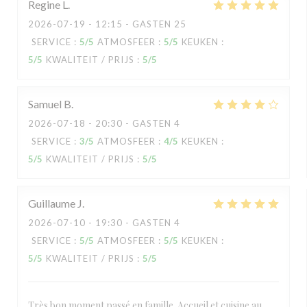
Regine
L
2026-07-19
- 12:15 - GASTEN 25
SERVICE
:
5
/5
ATMOSFEER
:
5
/5
KEUKEN
:
5
/5
KWALITEIT / PRIJS
:
5
/5
Samuel
B
2026-07-18
- 20:30 - GASTEN 4
SERVICE
:
3
/5
ATMOSFEER
:
4
/5
KEUKEN
:
5
/5
KWALITEIT / PRIJS
:
5
/5
Guillaume
J
2026-07-10
- 19:30 - GASTEN 4
SERVICE
:
5
/5
ATMOSFEER
:
5
/5
KEUKEN
:
5
/5
KWALITEIT / PRIJS
:
5
/5
Très bon moment passé en famille. Accueil et cuisine au