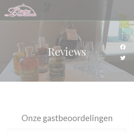
Cookies beheer paneel
Reviews
Face
Twit
Onze gastbeoordelingen