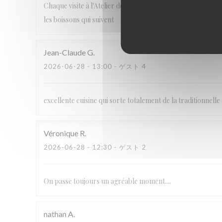
Chaque visite à l'Atelier des Saveurs est une découverte de
les boissons qui suivent
Jean-Claude
G
2026-06-28
- 13:00 - ゲスト 4
excellente cuisine qui sorte totalement de la traditionnelle
Véronique
R
2026-06-28
- 12:30 - ゲスト 2
On passe toujours un agréable moment....
nathan
A