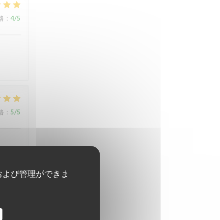
格
:
4
/5
格
:
5
/5
および管理ができま
格
:
5
/5