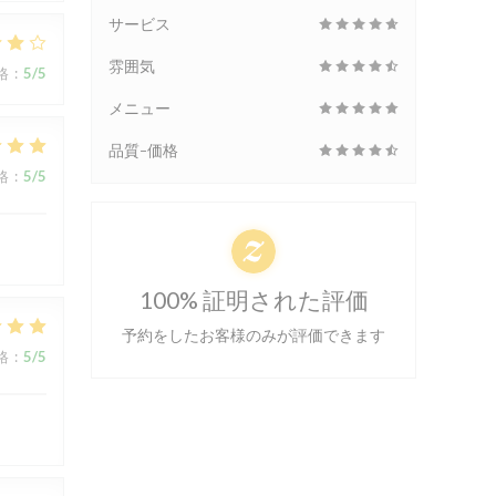
サービス
雰囲気
格
:
5
/5
メニュー
品質-価格
格
:
5
/5
100% 証明された評価
予約をしたお客様のみが評価できます
格
:
5
/5