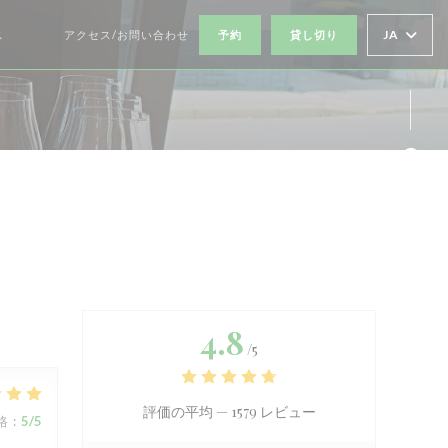
JA
ス
アクセス/お問い合わせ
予約
貸し切り
((新しいウィンドウで開きます))
((新しいウィンドウで開きます))
Fa
Twi
4.8
/5
評価の平均 —
1579 レビュー
格
:
5
/5