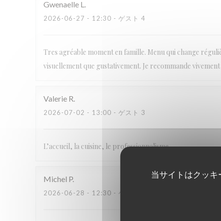
Gwenaelle
L
2026-06-27
- 12:30 - ゲスト 4
Tres agréable moment en famille. Menu qui change régulièr
visuellement que gustativement. Je recommande vivement
Valerie
R
2026-07-02
- 13:00 - ゲスト 3
L’accueil, la cuisine, le professionnalisme
当サイトはクッキ
Michel
P
2026-06-28
- 12:30 - ゲスト 2