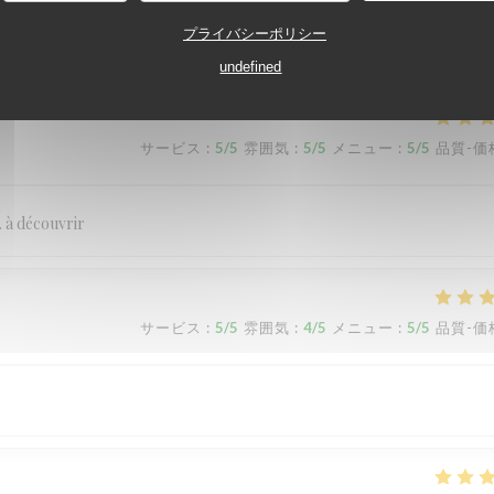
s saveurs avec une originalité qui surprend. Continuez, c'est un vrai réga
プライバシーポリシー
undefined
サービス
:
5
/5
雰囲気
:
5
/5
メニュー
:
5
/5
品質-価
 . à découvrir
サービス
:
5
/5
雰囲気
:
4
/5
メニュー
:
5
/5
品質-価