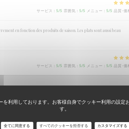
サービス
:
5
/5
雰囲気
:
5
/5
メニュー
:
5
/5
品質-価
ement en fonction des produits de saison. Les plats sont aussi beau
サービス
:
5
/5
雰囲気
:
5
/5
メニュー
:
5
/5
品質-価
ーを利用しております。お客様自身でクッキー利用の設定
す。
サービス
:
5
/5
雰囲気
:
5
/5
メニュー
:
5
/5
品質-価
全てに同意する
すべてのクッキーを拒否する
カスタマイズする