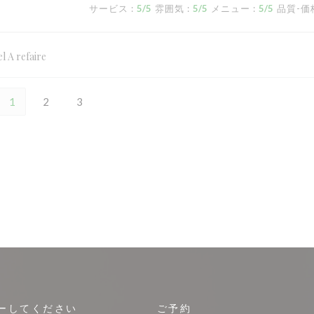
サービス
:
5
/5
雰囲気
:
5
/5
メニュー
:
5
/5
品質-価
l A refaire
1
2
3
ーしてください
ご予約