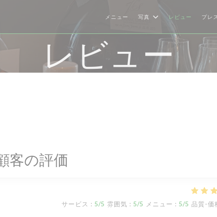
メニュー
写真
レビュー
プレ
レビュー
顧客の評価
サービス
:
5
/5
雰囲気
:
5
/5
メニュー
:
5
/5
品質-価