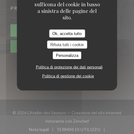
sull'icona del cookie in basso
PRENOTAZIONE
a sinistra delle pagine del
sito.
PRENOTA
Ok, accetta tutto
Rifiuta tutti i cookie
PRIVATIZZAZIONE
Personalizza
Politica di protezione dei dati personali
Politica di gestione dei cookie
© 2026 L'Atelier des Saveurs — Creazione del sito internet
((apre una nuova finestra
ristorante con
Zenchef
Note legali
TERMINI DI UTILIZZO
((apre una nuova finestra))
((apre una nuova finestra))