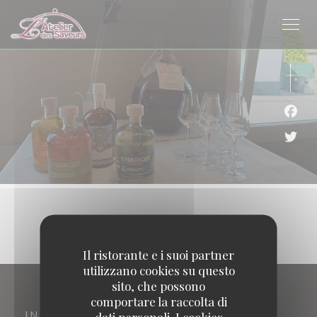
Personalizzazione delle tue scelte sui cookie
Face
Twitt
Il ristorante e i suoi partner
utilizzano cookies su questo
sito, che possono
comportare la raccolta di
INDIRIZZO
dati personali. I cookies