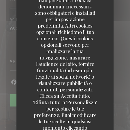
denominati «necessari»
sono obbligatori e installati
per impostazione
((apre una nuova finestr
94 Route nationale 62290 Nœux-les-Mines
predefinita. Altri cookies
03 21 26 74 74
opzionali richiedono il tuo
consenso. Questi cookies
opzionali servono per
analizzare la tua
navigazione, misurare
SEGUICI
l'audience del sito, fornire
funzionalità (ad esempio,
legate ai social network) o
visualizzare pubblicità o
Facebook ((apre una nuova finestra))
Twitter ((apre una nuova finestra))
contenuti personalizzati.
Clicca su 'Accetta tutto',
NEWSLETTER
'Rifiuta tutto' o 'Personalizza'
per gestire le tue
preferenze. Puoi modificare
le tue scelte in qualsiasi
momento cliccando