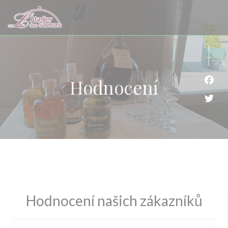
Panel pro správu cookies
Hodnocení
Face
Twit
Hodnocení našich zákazníků