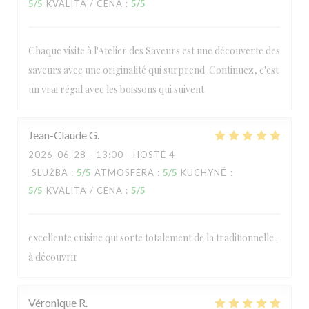
5
/5
KVALITA / CENA
:
5
/5
Chaque visite à l'Atelier des Saveurs est une découverte des
saveurs avec une originalité qui surprend. Continuez, c'est
un vrai régal avec les boissons qui suivent
Jean-Claude
G
2026-06-28
- 13:00 - HOSTÉ 4
SLUŽBA
:
5
/5
ATMOSFÉRA
:
5
/5
KUCHYNĚ
:
5
/5
KVALITA / CENA
:
5
/5
excellente cuisine qui sorte totalement de la traditionnelle .
à découvrir
Véronique
R