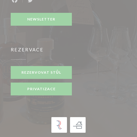
Facebook ((otevře se v novém okně))
Twitter ((otevře se v novém okně))
NEWSLETTER
REZERVACE
REZERVOVAT STŮL
PRIVATIZACE