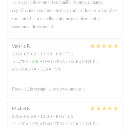
Tres agréable moment en famille. Menu qui change
régulièrement en fonction des produits de saison. Les plats
sont aussi beau visuellement que gustativement. Je
recommande vivement
Valerie
R
2026-07-02
- 13:00 - HOSTÉ 3
SLUŽBA
:
5
/5
ATMOSFÉRA
:
5
/5
KUCHYNĚ
:
5
/5
KVALITA / CENA
:
5
/5
L’accueil, la cuisine, le professionnalisme
Michel
P
2026-06-28
- 12:30 - HOSTÉ 2
SLUŽBA
:
5
/5
ATMOSFÉRA
:
5
/5
KUCHYNĚ
: