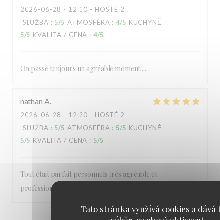
2026-06-28
- 12:30 - HOSTÉ 2
SLUŽBA
:
5
/5
ATMOSFÉRA
:
4
/5
KUCHYNĚ
:
5
/5
KVALITA / CENA
:
4
/5
On passe toujours un agréable moment....
nathan
A
2026-06-28
- 12:30 - HOSTÉ 2
SLUŽBA
:
5
/5
ATMOSFÉRA
:
5
/5
KUCHYNĚ
:
5
/5
KVALITA / CENA
:
5
/5
Tout était parfait personnels très agréable et
professionnel A refaire
Tato stránka využívá cookies a dává t
výběr, co chceš aktivovat
1
2
3