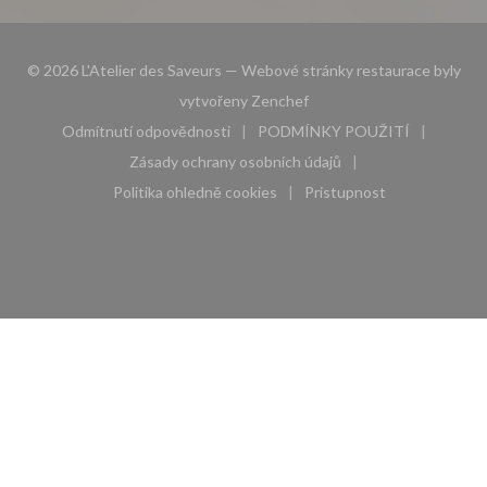
© 2026 L'Atelier des Saveurs — Webové stránky restaurace byly
((otevře se v novém okně))
vytvořeny
Zenchef
Odmítnutí odpovědnosti
PODMÍNKY POUŽITÍ
((otevře se v novém okně))
((otevře se v novém 
Zásady ochrany osobních údajů
((otevře se v novém okně))
Politika ohledně cookies
Pristupnost
((otevře se v novém okně))
((otevře se v novém 