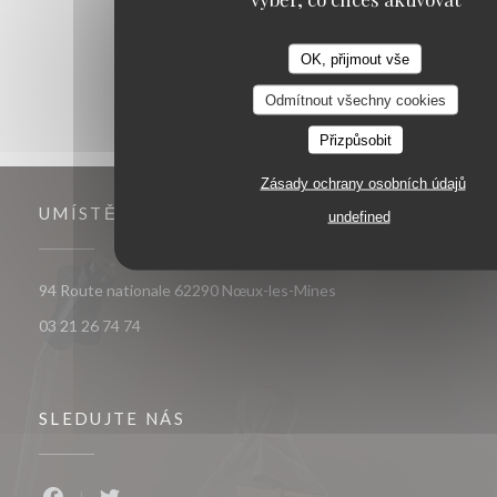
OK, přijmout vše
Odmítnout všechny cookies
Přizpůsobit
Zásady ochrany osobních údajů
UMÍSTĚNÍ
undefined
((otevře se v novém okn
94 Route nationale 62290 Nœux-les-Mines
03 21 26 74 74
SLEDUJTE NÁS