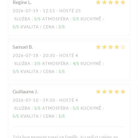
Regine
L
2026-07-19
- 12:15 - HOSTÉ 25
SLUŽBA
:
5
/5
ATMOSFÉRA
:
5
/5
KUCHYNĚ
:
5
/5
KVALITA / CENA
:
5
/5
Samuel
B
2026-07-18
- 20:30 - HOSTÉ 4
SLUŽBA
:
3
/5
ATMOSFÉRA
:
4
/5
KUCHYNĚ
:
5
/5
KVALITA / CENA
:
5
/5
Guillaume
J
2026-07-10
- 19:30 - HOSTÉ 4
SLUŽBA
:
5
/5
ATMOSFÉRA
:
5
/5
KUCHYNĚ
:
5
/5
KVALITA / CENA
:
5
/5
Très bon moment passé en famille. Accueil et cuisine au