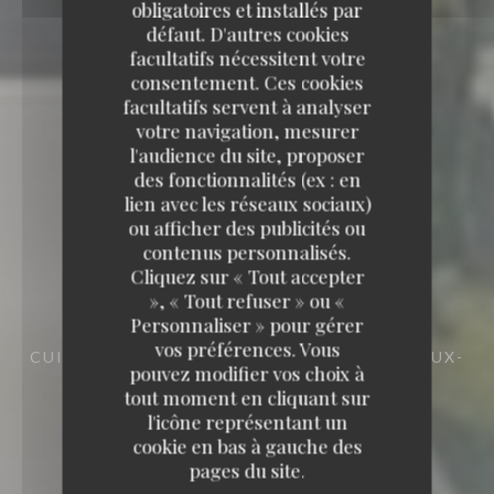
obligatoires et installés par
défaut. D'autres cookies
facultatifs nécessitent votre
consentement. Ces cookies
facultatifs servent à analyser
votre navigation, mesurer
l'audience du site, proposer
des fonctionnalités (ex : en
lien avec les réseaux sociaux)
ou afficher des publicités ou
contenus personnalisés.
Cliquez sur « Tout accepter
», « Tout refuser » ou «
Personnaliser » pour gérer
RESTAURANT - TRAITEUR - COURS DE
vos préférences. Vous
CUISINE
94 ROUTE NATIONALE 62290 NŒUX-
pouvez modifier vos choix à
LES-MINES
tout moment en cliquant sur
l'icône représentant un
cookie en bas à gauche des
pages du site.