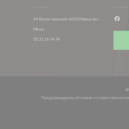
94 Route nationale 62290 Nœux-les-
Face
((открывается в новом окне))
Mines
03 21 26 74 74
©
Предупреждение об отказе от ответственност
((открывается в новом