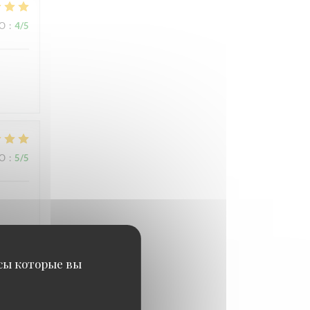
ВО
:
4
/5
ВО
:
5
/5
исы которые вы
ВО
:
5
/5