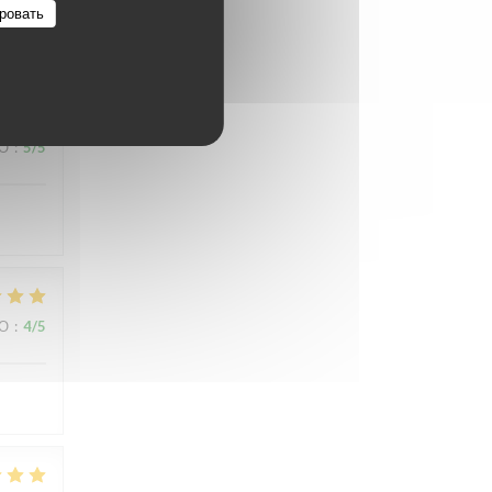
l avec
ровать
ВО
:
5
/5
ВО
:
4
/5