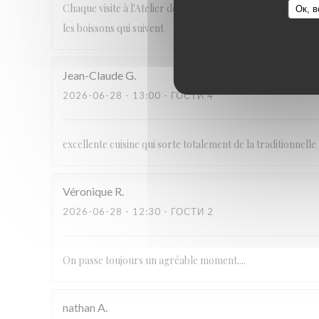
Chaque visite à l'Atelier des Saveurs est une découverte de
Ок, в
les boissons qui suivent
Jean-Claude
G
2026-06-28
- 13:00 - ГОСТИ 4
excellente cuisine qui sorte totalement de la traditionnelle
Véronique
R
2026-06-28
- 12:30 - ГОСТИ 2
On passe toujours un agréable moment....
nathan
A