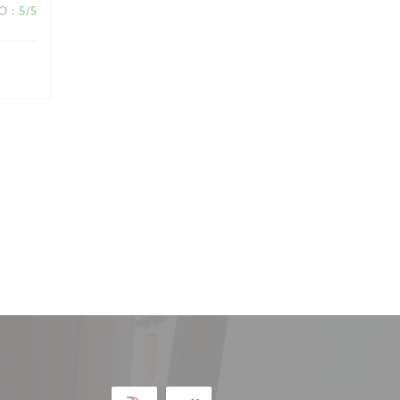
ВО
:
5
/5