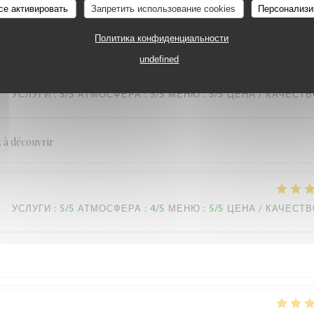
s saveurs avec une originalité qui surprend. Continuez, c'est un vrai réga
се активировать
Запретить использование cookies
Персонализи
Политика конфиденциальности
undefined
УСЛУГИ
:
5
/5
АТМОСФЕРА
:
5
/5
МЕНЮ
:
5
/5
ЦЕНА / КАЧЕСТ
 . à découvrir
УСЛУГИ
:
5
/5
АТМОСФЕРА
:
4
/5
МЕНЮ
:
5
/5
ЦЕНА / КАЧЕСТ