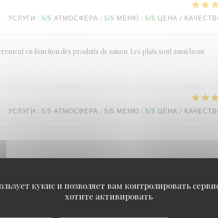
УСЛУГИ
:
5
/5
АТМОСФЕРА
:
5
/5
МЕНЮ
:
5
/5
ЦЕНА / КАЧЕСТ
ement en fonction des produits de saison. Les plats sont aussi beau
УСЛУГИ
:
5
/5
АТМОСФЕРА
:
5
/5
МЕНЮ
:
5
/5
ЦЕНА / КАЧЕСТ
ользует кукис и позволяет вам контролировать серв
УСЛУГИ
:
5
/5
АТМОСФЕРА
:
5
/5
МЕНЮ
:
5
/5
ЦЕНА / КАЧЕСТ
хотите активировать