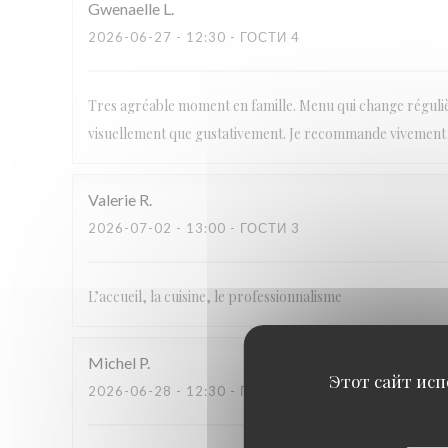
Gwenaelle
L
2026-06-27
- 12:30 - ГОСТИ 4
Tres agréable moment en famille. Menu qui change régulièr
visuellement que gustativement. Je recommande vivement
Valerie
R
2026-07-02
- 13:00 - ГОСТИ 3
L’accueil, la cuisine, le professionnalisme
Michel
P
Этот сайт исп
2026-06-28
- 12:30 - ГОСТИ 2