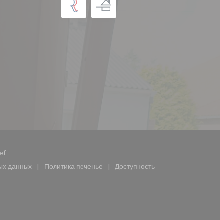
((открывается в новом окне))
ef
ых данных
Политика печенье
Доступность
ается в новом окне))
((открывается в новом окне))
((открывается в новом окне