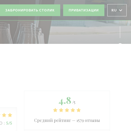
RU
ЗАБРОНИРОВАТЬ СТОЛИК
ПРИВАТИЗАЦИИ
ОКНЕ))
М ОКНЕ))
Face
Twit
4.8
/5
Средний рейтинг —
1579 отзывы
ВО
:
5
/5