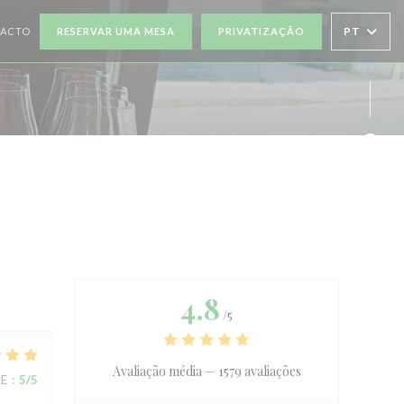
PT
TACTO
RESERVAR UMA MESA
PRIVATIZAÇÃO
JANELA))
VA JANELA))
Face
Twit
4.8
/5
Avaliação média —
1579 avaliações
CE
:
5
/5