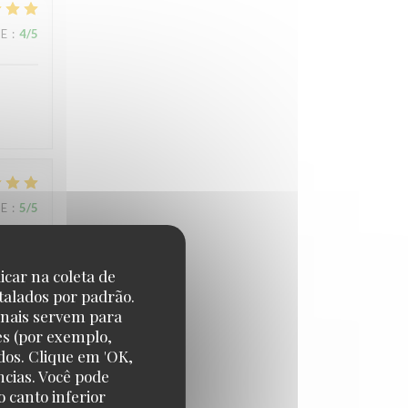
CE
:
4
/5
CE
:
5
/5
icar na coleta de
talados por padrão.
onais servem para
es (por exemplo,
dos. Clique em 'OK,
CE
:
5
/5
ncias. Você pode
 canto inferior