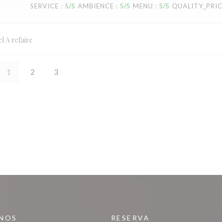
SERVICE
:
5
/5
AMBIENCE
:
5
/5
MENU
:
5
/5
QUALITY_PRI
l A refaire
1
2
3
-NOS
RESERVA