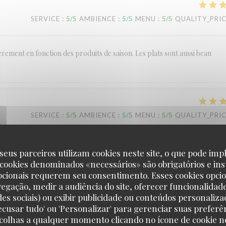
SERVICE
:
5
/5
AMBIENCE
:
5
/5
MENU
:
5
/5
QUALITY_PRI
ement en fonction des produits de saison. Les plats sont aussi beau
SERVICE
:
5
/5
AMBIENCE
:
5
/5
MENU
:
5
/5
QUALITY_PRI
seus parceiros utilizam cookies neste site, o que pode impl
 cookies denominados «necessários» são obrigatórios e ins
pcionais requerem seu consentimento. Esses cookies opci
vegação, medir a audiência do site, oferecer funcionalidad
des sociais) ou exibir publicidade ou conteúdos personaliza
SERVICE
:
5
/5
AMBIENCE
:
5
/5
MENU
:
5
/5
QUALITY_PRI
'Recusar tudo' ou 'Personalizar' para gerenciar suas preferê
scolhas a qualquer momento clicando no ícone de cookie no