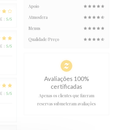
Apoio
Atmosfera
CE
:
5
/5
Menus
Qualidade/Preço
CE
:
5
/5
Avaliações 100%
certificadas
CE
:
5
/5
Apenas os clientes que fizeram
reservas submeteram avaliações