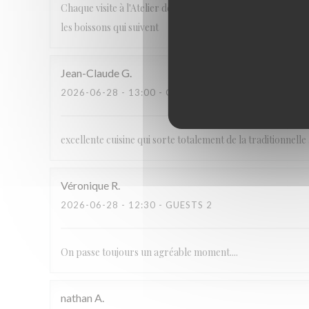
Chaque visite à l'Atelier des Saveurs est une découverte de
les boissons qui suivent
Jean-Claude
G
2026-06-28
- 13:00 - GUESTS 4
excellente cuisine qui sorte totalement de la traditionnelle
Véronique
R
2026-06-28
- 12:30 - GUESTS 2
On passe toujours un agréable moment....
nathan
A