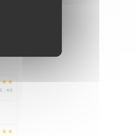
l avec
CE
:
5
/5
CE
:
4
/5