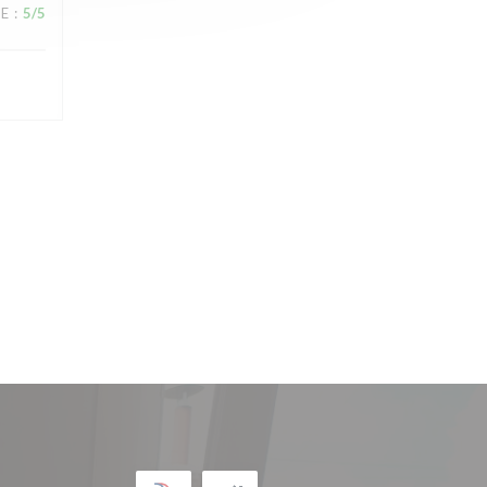
CE
:
5
/5