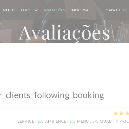
MENUS
FOTOS
AVALIAÇÕES
IMPRENSA
MAPA E CON
((ABRE NUMA NOVA 
((ABRE NUMA NO
Avaliações
_clients_following_booking
SERVICE
:
5
/5
AMBIENCE
:
5
/5
MENU
:
5
/5
QUALITY_PRI