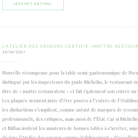
((OPENT IN EEN NIEUW VENSTER))
LEES HET ARTIKEL
L’ATELIER DES SAVEURS CERTIFIÉ «MAÎTRE RESTAU
24/06/2017
Nouvelle récompense pour la table semi-gastronomique de Nœux
distingué par les inspecteurs du guide Michelin, le restaurant vi
titre de « maître restaurateur » et fait également son entrée au 
Les plaques viennent juste d’être posées à l’entrée de l’établis
les distinctions s’empilent, comme autant de marques de reconna
professionnels, des critiques, mais aussi de l’État. Car si Miche
et Millau invitent les amateurs de bonnes tables à s’arrêter, aujo
déclare l’Atelier des saveurs comme établissement « d’excellenc