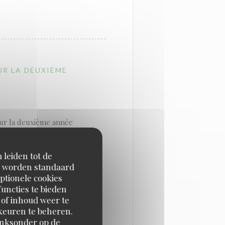
 EEN NIEUW VENSTER))
UR LA DEUXIÈME
ur la deuxième année
nes décroche un Bib au
biscités par les gourmands.
 leiden tot de
en worden standaard
ptionele cookies
uncties te bieden
 Un Bib qui met des étoiles
 of inhoud weer te
orkeuren te beheren.
a pression », sourit-il,
inksonder op de