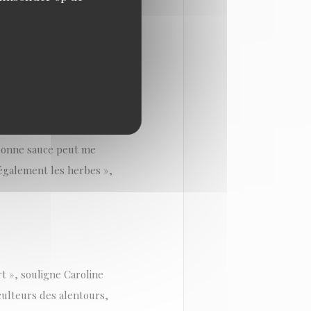
éative confortée. Un savoir-
ivie par le couple : « Faire
e : « Le travail de produits
 3 à 4 mois. » Avec
r le pain et la sauce.
élève son talent. Comme
 bonne sauce peut me
 également les herbes »,
rt », souligne Caroline
culteurs des alentours,