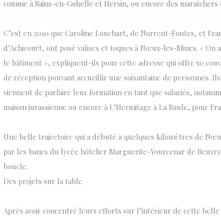
comme à Sains-en-Gohelle et Hersin, ou encore des maraîchers
C’est en 2010 que Caroline Louchart, de Norrent-Fontes, et Fra
d’Achicourt, ont posé valises et toques à Nœux-les-Mines. « On
le bâtiment », expliquent-ils pour cette adresse qui offre 50 cou
de réception pouvant accueillir une soixantaine de personnes. Ils 
viennent de parfaire leur formation en tant que salariés, notamme
maison jurassienne ou encore à L’Hermitage à La Baule, pour Fra
Une belle trajectoire qui a débuté à quelques kilomètres de Nœ
par les bancs du lycée hôtelier Marguerite-Yourcenar de Beuvry
boucle.
Des projets sur la table
Après avoir concentré leurs efforts sur l’intérieur de cette belle