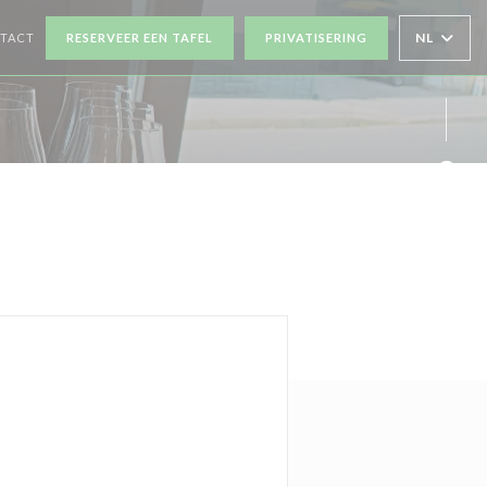
NL
NTACT
RESERVEER EEN TAFEL
PRIVATISERING
ER))
NSTER))
Face
Twit