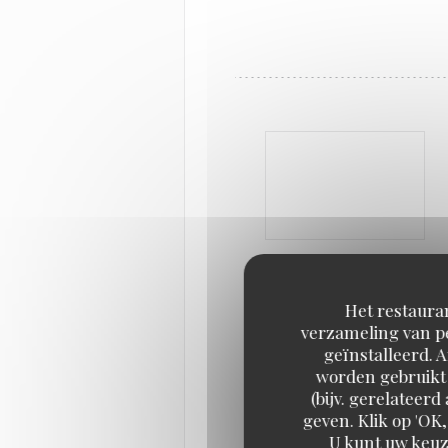
Het restauran
verzameling van pe
geïnstalleerd. 
worden gebruikt 
(bijv. gerelateer
geven. Klik op 'OK,
U kunt uw keuz