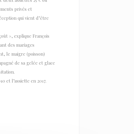
 deux assiettes 25 € ou
nements privés et
éception qui vient d’être
goût », explique François
osant des mariages
nt, le maigre (poisson)
mpagné de sa gelée et glace
itation.
0 et l’assiette en 2017.