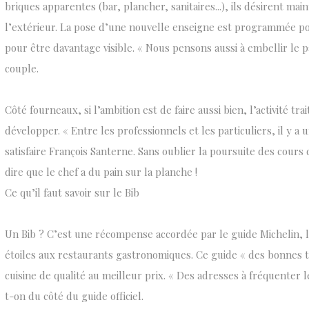
briques apparentes (bar, plancher, sanitaires...), ils désirent mai
l’extérieur. La pose d’une nouvelle enseigne est programmée po
pour être davantage visible. « Nous pensons aussi à embellir le p
couple.
Côté fourneaux, si l’ambition est de faire aussi bien, l’activité tra
développer. « Entre les professionnels et les particuliers, il y 
satisfaire François Santerne. Sans oublier la poursuite des cours d
dire que le chef a du pain sur la planche !
Ce qu’il faut savoir sur le Bib
Un Bib ? C’est une récompense accordée par le guide Michelin, l
étoiles aux restaurants gastronomiques. Ce guide « des bonnes 
cuisine de qualité au meilleur prix. « Des adresses à fréquenter 
t-on du côté du guide officiel.