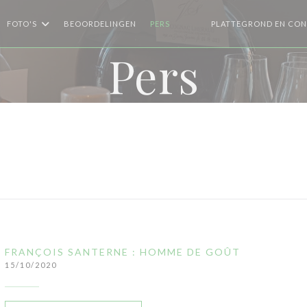
FOTO'S
BEOORDELINGEN
PERS
PLATTEGROND EN CO
((OPENT IN EEN NIEUW VENST
((OPENT IN EEN NIEUW VE
Pers
FRANÇOIS SANTERNE : HOMME DE GOÛT
15/10/2020