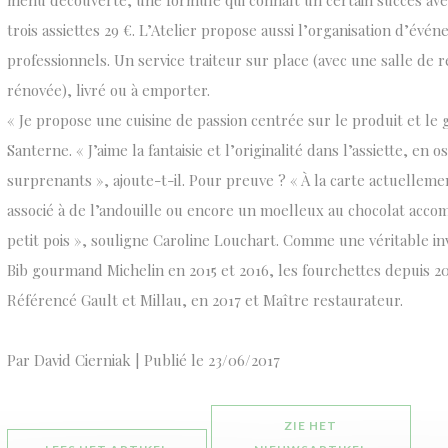
menu découverte, une formule qui connaît un certain succès avec
trois assiettes 29 €. L’Atelier propose aussi l’organisation d’évé
professionnels. Un service traiteur sur place (avec une salle de r
rénovée), livré ou à emporter.
« Je propose une cuisine de passion centrée sur le produit et le 
Santerne. « J’aime la fantaisie et l’originalité dans l’assiette, en 
surprenants », ajoute-t-il. Pour preuve ? « À la carte actuelleme
associé à de l’andouille ou encore un moelleux au chocolat acco
petit pois », souligne Caroline Louchart. Comme une véritable inv
Bib gourmand Michelin en 2015 et 2016, les fourchettes depuis 201
Référencé Gault et Millau, en 2017 et Maître restaurateur.
Par David Cierniak | Publié le 23/06/2017
ZIE HET