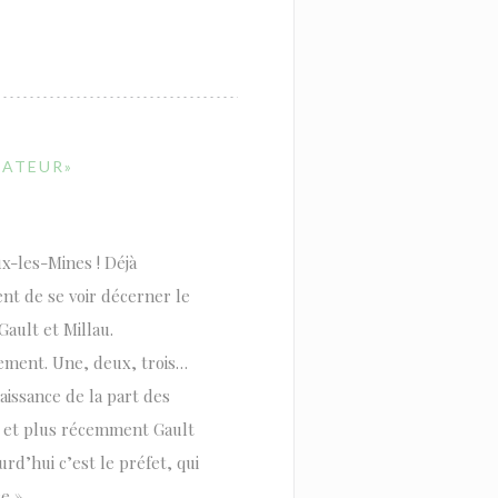
RATEUR»
-les-Mines ! Déjà
ent de se voir décerner le
Gault et Millau.
sement. Une, deux, trois…
issance de la part des
lin et plus récemment Gault
urd’hui c’est le préfet, qui
e ».