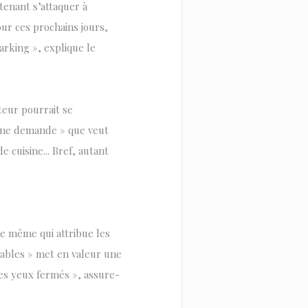
ntenant s’attaquer à
ur ces prochains jours,
arking », explique le
iteur pourrait se
a une demande » que veut
e cuisine... Bref, autant
e même qui attribue les
tables » met en valeur une
les yeux fermés », assure-