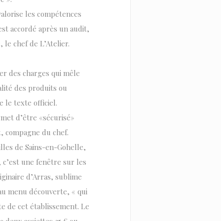
 valorise les compétences
est accordé après un audit,
le chef de L’Atelier.
ier des charges qui mêle
alité des produits ou
le texte officiel.
rmet d’être «sécurisé»
rt, compagne du chef.
lles de Sains-en-Gohelle,
 c’est une fenêtre sur les
iginaire d’Arras, sublime
au menu découverte, « qui
te de cet établissement. Le