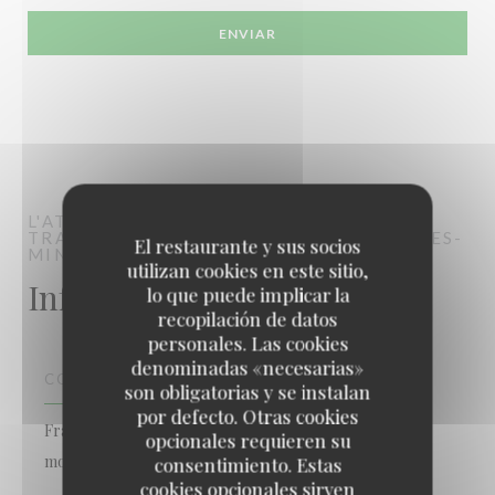
L'ATELIER DES SAVEURS
RESTAURANT -
TRAITEUR - COURS DE CUISINE
NŒUX-LES-
El restaurante y sus socios
MINES
utilizan cookies en este sitio,
Información general
lo que puede implicar la
recopilación de datos
personales. Las cookies
denominadas «necesarias»
COCINA
son obligatorias y se instalan
por defecto. Otras cookies
Francesa Tradicional, Francesa, Cocina francesa
opcionales requieren su
moderna
consentimiento. Estas
cookies opcionales sirven