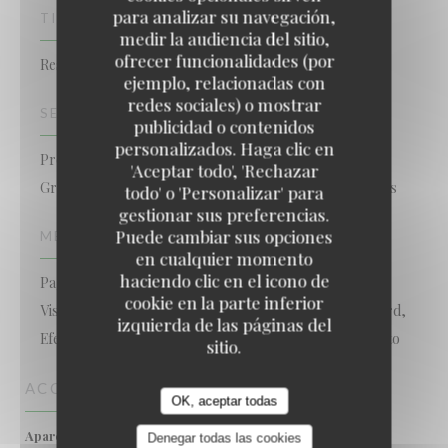
para analizar su navegación,
TIPO DE NEGOCIO
medir la audiencia del sitio,
ofrecer funcionalidades (por
Restaurant - Traiteur - Cours de cuisine
ejemplo, relacionadas con
redes sociales) o mostrar
SERVICIOS
publicidad o contenidos
personalizados. Haga clic en
Proveedor, Salones de Banquetes, Aparcamiento
'Aceptar todo', 'Rechazar
Gratuito, Grupos Autorizados, Acceso a Discapacitados
todo' o 'Personalizar' para
gestionar sus preferencias.
Puede cambiar sus opciones
MÉTODOS DE PAGO
en cualquier momento
haciendo clic en el icono de
Pago móvil, Ticket Restaurant, Contactless Payment,
cookie en la parte inferior
Visa, Tickets restaurante, Master, Eurocard/Mastercard,
izquierda de las páginas del
Efectivo, Vouchers de Viaje, Cheques, Tarjeta de Crédito
sitio.
ACCESO
OK, aceptar todas
oui
Aparcamiento
Denegar todas las cookies