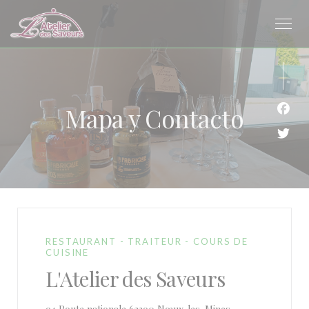
Personalización de sus opciones de cookies
Mapa y Contacto
Face
Twit
RESTAURANT - TRAITEUR - COURS DE
CUISINE
L'Atelier des Saveurs
((abre en una nue