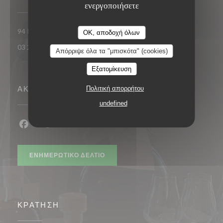
ενεργοποιήσετε
((ανοίγει σε νέο παράθυ
94 Route nationale 62290 Nœux-les-Mines
OK, αποδοχή όλων
03 21 26 74 74
Απόρριψε όλα τα "μπισκότα" (cookies)
Εξατομίκευση
ΑΚΟΛΟΥΘΉΣΤΕ ΜΑΣ
Πολιτική απορρήτου
undefined
Facebook ((ανοίγει σε νέο παράθυρο))
Twitter ((ανοίγει σε νέο παράθυρο))
ΕΝΗΜΕΡΩΤΙΚΌ ΔΕΛΤΊΟ
ΚΡΆΤΗΣΗ