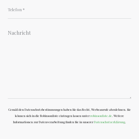
Gemäß den Datenschutzbestimmungen haben Sie das Recht, Werbeanrufe abzulehnen. Sie
können sich in die Robinsonliste eintragen lassen unter
robinsonliste.de
. Weitere
Informationen zur Datenverarbeitung finden Sie in unserer
Datenschutzerklärung
.