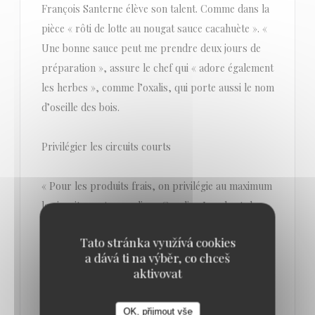
François Santerne élève son talent. Comme dans la
pièce « rôti de lotte au nougat sauce cacahuète ». «
Une bonne sauce peut me prendre deux jours de
préparation », assure le chef qui « adore également
les herbes », comme l’oxalis, qui porte aussi le nom
d’oseille des bois.
Privilégier les circuits courts
« Pour les produits frais, on privilégie au maximum
le circuit court », souligne Caroline Louchart, la
compagne du chef. Le couple travaille avec des
Tato stránka využívá cookies
agriculteurs des alentours, comme à Sains-en-
a dává ti na výběr, co chceš
Gohelle et Hersin, ou encore des maraîchers de
aktivovat
Mont-Bernanchon.
OK, přijmout vše