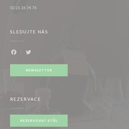
03 21 26 74 74
SLEDUJTE NÁS
Facebook ((otevře se v novém okně))
Twitter ((otevře se v novém okně))
NEWSLETTER
REZERVACE
REZERVOVAT STŮL