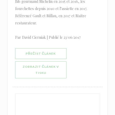
Bib gourmand Michelin en 2015 et 2016, les
fourchettes depuis 2010 et l’assiette en 2017.
Référencé Gault et Millau, en 2017 et Maître
restaurateur.
Par David Cierniak | Publié le 23/06/2017
((OTEVŘE SE V NOVÉM OKNĚ))
PŘEČÍST ČLÁNEK
ZOBRAZIT ČLÁNEK V
((OTEVŘE SE V NOVÉM OKNĚ))
TISKU