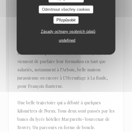
C’est en 2010 que Caroline Louchart, de Norrent-
Odmítnout všechny cookies
Fontes, et François Santerne, d’Achicourt, ont posé
valises et toques à Nœux-les-Mines. « On a eu un
Přizpůsobit
coup de cœur pour le bâtiment », expliquent-ils
Zásady ochrany osobních údajů
pour cette adresse qui offre 50 couverts et possède
undefined
une salle de réception pouvant accueillir une
soixantaine de personnes. Ils ont alors 27 ans et
viennent de parfaire leur formation en tant que
salariés, notamment à l’Arbois, belle maison
jurassienne ou encore à L’Hermitage à La Baule,
pour François Santerne.
Une belle trajectoire qui a débuté à quelques
kilomètres de Nœux. Tous deux sont passés par les
bancs du lycée hôtelier Marguerite-Yourcenar de
Beuvry. Un parcours en forme de boucle.