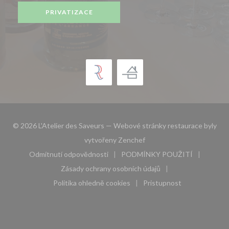
PRIVATIZACE
© 2026 L'Atelier des Saveurs — Webové stránky restaurace byly
((otevře se v novém okně))
vytvořeny
Zenchef
Odmítnutí odpovědnosti
PODMÍNKY POUŽITÍ
((otevře se v novém okně))
((otevře se v novém 
Zásady ochrany osobních údajů
((otevře se v novém okně))
Politika ohledně cookies
Pristupnost
((otevře se v novém okně))
((otevře se v novém 