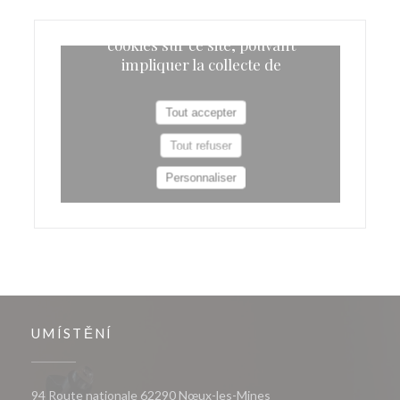
UMÍSTĚNÍ
((otevře se v novém okn
94 Route nationale 62290 Nœux-les-Mines