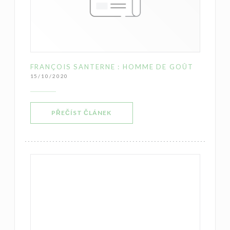
FRANÇOIS SANTERNE : HOMME DE GOÛT
15/10/2020
((OTEVŘE SE V NOVÉM OKNĚ))
PŘEČÍST ČLÁNEK