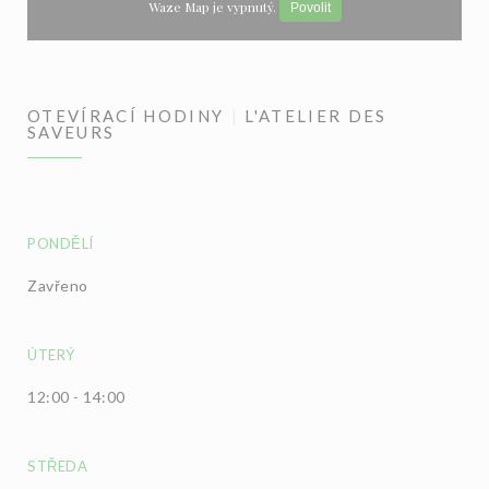
Waze Map je vypnutý.
Povolit
OTEVÍRACÍ HODINY
L'ATELIER DES
SAVEURS
PONDĚLÍ
Zavřeno
ÚTERÝ
12:00 - 14:00
STŘEDA