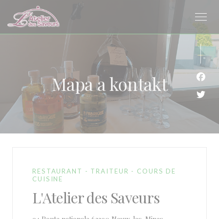
Panel pro správu cookies
Mapa a kontakt
Face
Twit
RESTAURANT - TRAITEUR - COURS DE
CUISINE
L'Atelier des Saveurs
((otevře se v nov