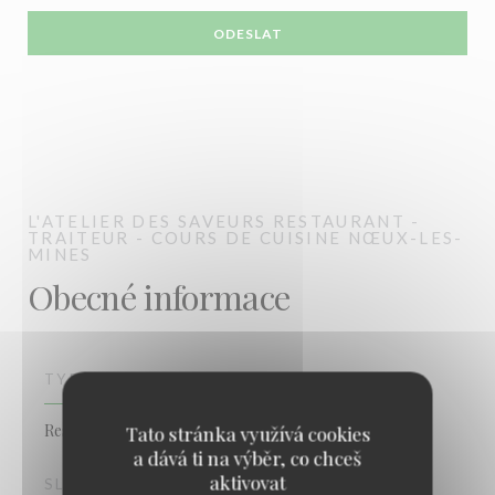
L'ATELIER DES SAVEURS
RESTAURANT -
TRAITEUR - COURS DE CUISINE
NŒUX-LES-
MINES
Obecné informace
TYP PODNIKU
Restaurant - Traiteur - Cours de cuisine
Tato stránka využívá cookies
a dává ti na výběr, co chceš
aktivovat
SLUŽBY