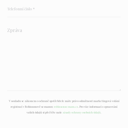
V souladu se zákonem o ochraně spotřebitele máte právo odmítnout marketingová volání
registrací v Robinsonově seznamu:
robinsonseznam.cz
. Pro více informací o zpracování
vašich údajů si přečtěte naše
zásady ochrany osobních údajů
.