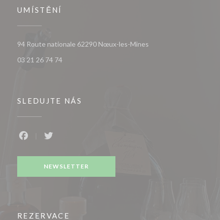
UMÍSTĚNÍ
((otevře se v novém okn
94 Route nationale 62290 Nœux-les-Mines
03 21 26 74 74
SLEDUJTE NÁS
Facebook ((otevře se v novém okně))
Twitter ((otevře se v novém okně))
NEWSLETTER
REZERVACE