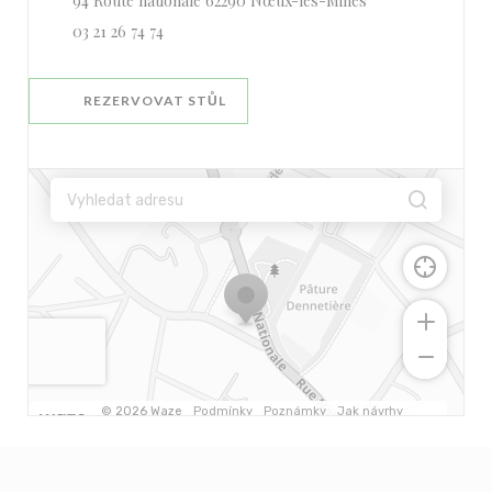
94 Route nationale 62290 Nœux-les-Mines
03 21 26 74 74
REZERVOVAT STŮL