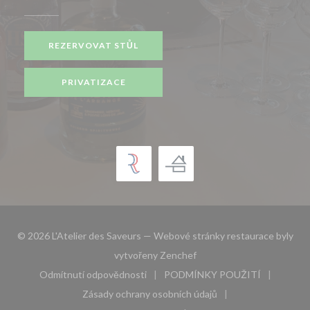
REZERVOVAT STŮL
PRIVATIZACE
© 2026 L'Atelier des Saveurs — Webové stránky restaurace byly
((otevře se v novém okně))
vytvořeny
Zenchef
Odmítnutí odpovědnosti
PODMÍNKY POUŽITÍ
((otevře se v novém okně))
((otevře se v novém 
Zásady ochrany osobních údajů
((otevře se v novém okně))