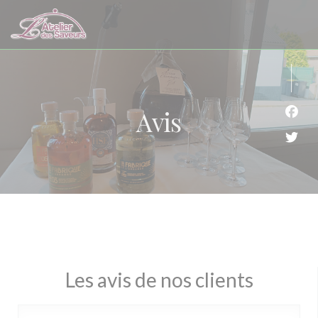
Personnalisation de vos choix en matière de cookies
Avis
Face
Twit
Les avis de nos clients