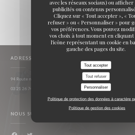
avec les réseaux sociaux) ou afficher
publicités ou contenus personnalisé
Cliquez sur « Tout accepter », « To
refuser » ou « Personnaliser » pour 
vos préférences. Vous pouvez modif
vos choix à tout moment en cliquant
l'icône représentant un cookie en ba
gauche des pages du site.
ADRESSE
Tout accepter
Tout refuser
((ouvre une nouvelle fe
94 Route nationale 62290 Nœux-les-Mines
Personnaliser
03 21 26 74 74
Politique de protection des données à caractère p
Politique de gestion des cookies
NOUS SUIVRE