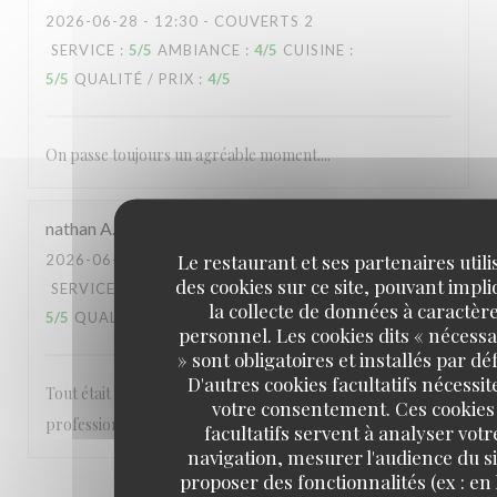
2026-06-28
- 12:30 - COUVERTS 2
SERVICE
:
5
/5
AMBIANCE
:
4
/5
CUISINE
:
5
/5
QUALITÉ / PRIX
:
4
/5
On passe toujours un agréable moment....
nathan
A
Le restaurant et ses partenaires utili
2026-06-28
- 12:30 - COUVERTS 2
des cookies sur ce site, pouvant impl
SERVICE
:
5
/5
AMBIANCE
:
5
/5
CUISINE
:
la collecte de données à caractèr
5
/5
QUALITÉ / PRIX
:
5
/5
personnel. Les cookies dits « nécessa
» sont obligatoires et installés par dé
D'autres cookies facultatifs nécessit
Tout était parfait personnels très agréable et
votre consentement. Ces cookies
professionnel A refaire
facultatifs servent à analyser votr
navigation, mesurer l'audience du si
proposer des fonctionnalités (ex : en 
1
2
3