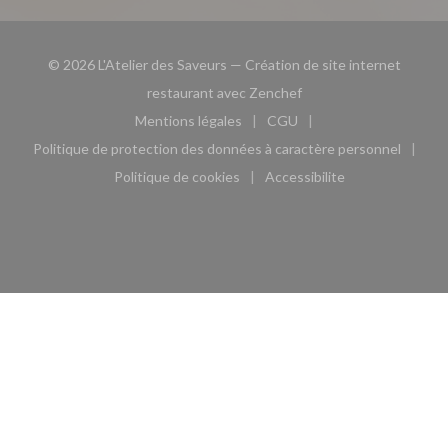
© 2026 L'Atelier des Saveurs — Création de site internet
((ouvre une nouvelle fe
restaurant avec
Zenchef
Mentions légales
CGU
((ouvre une nouvelle fenêtre))
((ouvre une nouvelle fen
Politique de protection des données à caractère personnel
((ouvre une nouvelle fenêtre))
Politique de cookies
Accessibilite
((ouvre une nouvelle fenêtre))
((ouvre une nouvelle fe